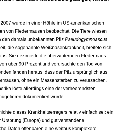
– 2007 wurde in einer Höhle im US-amerikanischen
ben von Fledermäusen beobachtet. Die Tiere wiesen
ch den damals unbekannten Pilz
Pseudogymnoascus
eit, die sogenannte Weißnasenkrankheit, breitete sich
aus. Sie dezimierte die überwinternden Fledermaus
n von über 90 Prozent und verursachte den Tod von
nden fanden heraus, dass der Pilz ursprünglich aus
edermäusen, ohne ein Massensterben zu verursachen.
rika löste allerdings eine der verheerendsten
äugetieren dokumentiert wurde.
chte dieses Krankheitserregers relativ einfach sei: ein
cher Ursprung (Europa) und gut verstandene
he Daten offenbaren eine weitaus komplexere