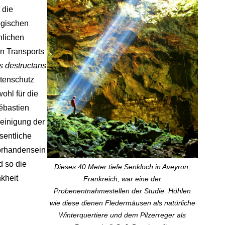
 die
ogischen
lichen
n Transports
 destructans
rtenschutz
hl für die
Sébastien
einigung der
sentliche
orhandensein
d so die
Dieses 40 Meter tiefe Senkloch in Aveyron,
kheit
Frankreich, war eine der
Probenentnahmestellen der Studie. Höhlen
wie diese dienen Fledermäusen als natürliche
Winterquertiere und dem Pilzerreger als