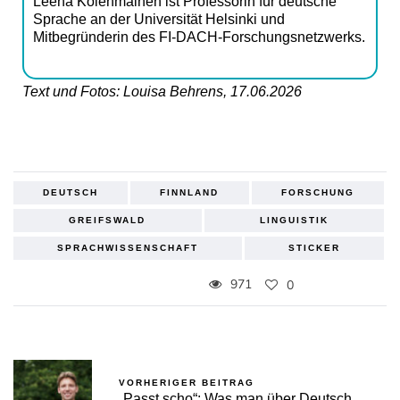
Leena Kolehmainen ist Professorin für deutsche
Sprache an der Universität Helsinki und
Mitbegründerin des FI-DACH-Forschungsnetzwerks.
Text und Fotos: Louisa Behrens, 17.06.2026
DEUTSCH
FINNLAND
FORSCHUNG
GREIFSWALD
LINGUISTIK
SPRACHWISSENSCHAFT
STICKER
971
0
VORHERIGER BEITRAG
„Passt scho“: Was man über Deutsch